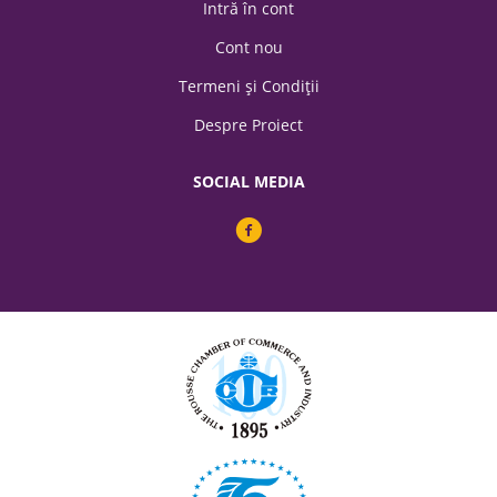
Intră în cont
Cont nou
Codul-de-securitate-socială
Termeni şi Condiții
Despre Proiect
Codul-dreptului-internaţional-privat
SOCIAL MEDIA
Codul-muncii
Codul-penal
LEGEA Nr.72-2013
Legea-asigurărilor-de-sănătate
Legea-comerciala-din-1991