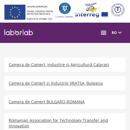
Mergi
la
conţinutul
principal
RO
Camera de Comerț, Industrie şi Agricultură Calaraşi
Camera de Comerț si Industrie VRATSA, Bulgaria
Camera de Comerț BULGARO-ROMANA
Romanian Association for Technology Transfer and
Innovation