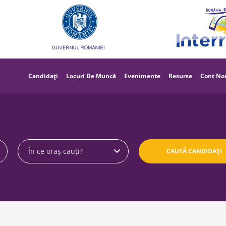
Main
navigation
Candidați
Locuri De Muncă
Evenimente
Resurse
Cont No
În ce oraş cauți?