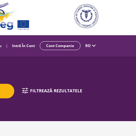
u
|
Intră În Cont
Cont Companie
RO
FILTREAZĂ REZULTATELE