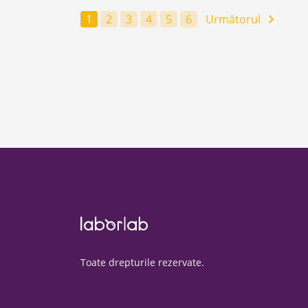
Pagina
1
Pagina
2
Pagina
3
Pagina
4
Pagina
5
Pagina
6
Următorul
curentă
Toate drepturile rezervate.